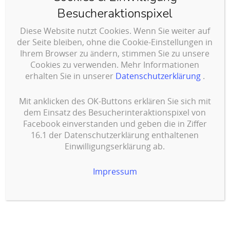
Austrasse 2 A
Besucheraktionspixel
Diese Website nutzt Cookies. Wenn Sie weiter auf
93339 Riedenburg
der Seite bleiben, ohne die Cookie-Einstellungen in
Ihrem Browser zu ändern, stimmen Sie zu unsere
ms-medienservice@onlinehome.de
Cookies zu verwenden. Mehr Informationen
erhalten Sie in unserer
Datenschutzerklärung
.
Tel.: + 49 94 42 92 16 35
Mit anklicken des OK-Buttons erklären Sie sich mit
Fax.: + 49 94 42 92 16 36
dem Einsatz des Besucherinteraktionspixel von
Facebook einverstanden und geben die in Ziffer
Mobil: + 49 163 47 08 161
16.1 der Datenschutzerklärung enthaltenen
Einwilligungserklärung ab.
Impressum
Impressum
Kontakt