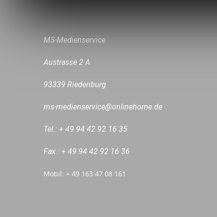
MS-Medienservice
Austrasse 2 A
93339 Riedenburg
ms-medienservice@onlinehome.de
Tel.: + 49 94 42 92 16 35
Fax.: + 49 94 42 92 16 36
Mobil: + 49 163 47 08 161